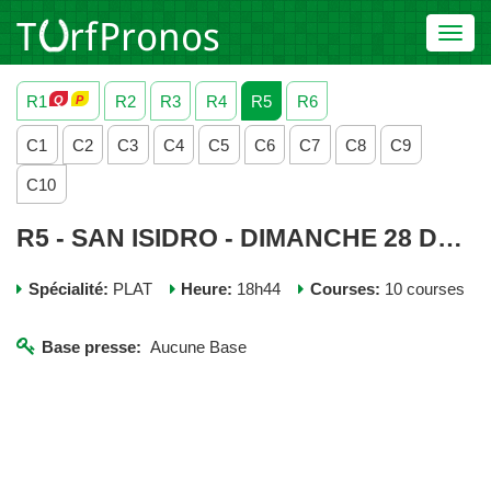
Toggl
navig
R1
R2
R3
R4
R5
R6
C1
C2
C3
C4
C5
C6
C7
C8
C9
C10
R5 - SAN ISIDRO - DIMANCHE 28 DECEMBRE 2025
Spécialité:
PLAT
Heure:
18h44
Courses:
10 courses
Base presse:
Aucune Base