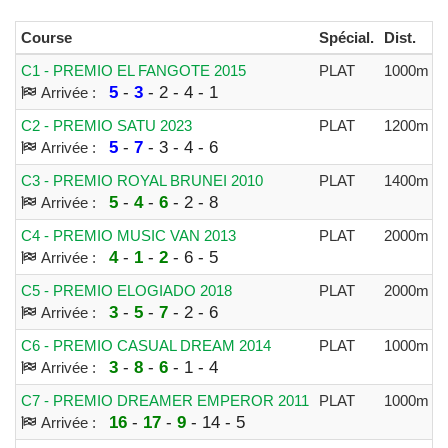
Course
Spécial.
Dist.
A
C1 - PREMIO EL FANGOTE 2015
PLAT
1000m
7
5
-
3
- 2 - 4 - 1
Arrivée :
C2 - PREMIO SATU 2023
PLAT
1200m
8
5
-
7
- 3 - 4 - 6
Arrivée :
C3 - PREMIO ROYAL BRUNEI 2010
PLAT
1400m
6
5
-
4
-
6
- 2 - 8
Arrivée :
C4 - PREMIO MUSIC VAN 2013
PLAT
2000m
1
4
-
1
-
2
- 6 - 5
Arrivée :
C5 - PREMIO ELOGIADO 2018
PLAT
2000m
6
3
-
5
-
7
- 2 - 6
Arrivée :
C6 - PREMIO CASUAL DREAM 2014
PLAT
1000m
7
3
-
8
-
6
- 1 - 4
Arrivée :
C7 - PREMIO DREAMER EMPEROR 2011
PLAT
1000m
5
16
-
17
-
9
- 14 - 5
Arrivée :