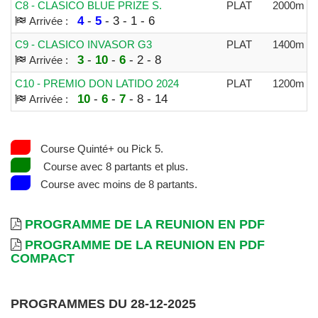
C8 - CLASICO BLUE PRIZE S.
PLAT
2000m
1
4
-
5
- 3 - 1 - 6
Arrivée :
C9 - CLASICO INVASOR G3
PLAT
1400m
1
3
-
10
-
6
- 2 - 8
Arrivée :
C10 - PREMIO DON LATIDO 2024
PLAT
1200m
8
10
-
6
-
7
- 8 - 14
Arrivée :
Course Quinté+ ou Pick 5.
Course avec 8 partants et plus.
Course avec moins de 8 partants.
PROGRAMME DE LA REUNION EN PDF
PROGRAMME DE LA REUNION EN PDF
COMPACT
PROGRAMMES DU 28-12-2025