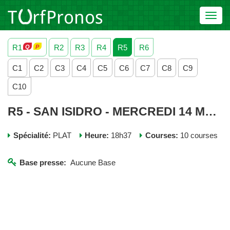
Toggl
navig
R1
R2
R3
R4
R5
R6
C1
C2
C3
C4
C5
C6
C7
C8
C9
C10
R5 - SAN ISIDRO - MERCREDI 14 MAI 2025
Spécialité:
PLAT
Heure:
18h37
Courses:
10 courses
Base presse:
Aucune Base