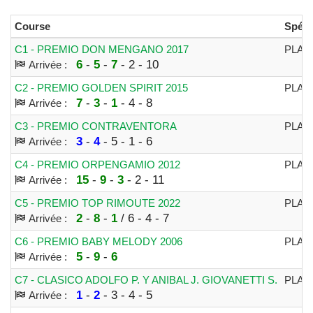
Course
Spéci
C1 - PREMIO DON MENGANO 2017
PLAT
6
-
5
-
7
- 2 - 10
Arrivée :
C2 - PREMIO GOLDEN SPIRIT 2015
PLAT
7
-
3
-
1
- 4 - 8
Arrivée :
C3 - PREMIO CONTRAVENTORA
PLAT
3
-
4
- 5 - 1 - 6
Arrivée :
C4 - PREMIO ORPENGAMIO 2012
PLAT
15
-
9
-
3
- 2 - 11
Arrivée :
C5 - PREMIO TOP RIMOUTE 2022
PLAT
2
-
8
-
1
/ 6 - 4 - 7
Arrivée :
C6 - PREMIO BABY MELODY 2006
PLAT
5
-
9
-
6
Arrivée :
C7 - CLASICO ADOLFO P. Y ANIBAL J. GIOVANETTI S.
PLAT
1
-
2
- 3 - 4 - 5
Arrivée :