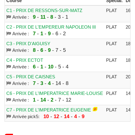
Course
Spécial.
Dist
C1 - PRIX DE RESSONS-SUR-MATZ
PLAT
160
9
-
11
-
8
- 3 - 1
Arrivée :
C2 - PRIX DE L'EMPEREUR NAPOLEON III
PLAT
200
7
-
1
-
9
- 6 - 2
Arrivée :
C3 - PRIX D'AIGUISY
PLAT
180
8
-
6
-
9
- 7 - 5
Arrivée :
C4 - PRIX ECTOT
PLAT
180
6
-
1
-
10
- 5 - 4
Arrivée :
C5 - PRIX DE CAISNES
PLAT
200
7
-
3
-
4
- 14 - 8
Arrivée :
C6 - PRIX DE L'IMPERATRICE MARIE-LOUISE
PLAT
140
1
-
14
-
2
- 7 - 12
Arrivée :
C7 - PRIX DE L'IMPERATRICE EUGENIE
PLAT
140
10
-
12
-
14
-
4
-
9
Arrivée pick5: