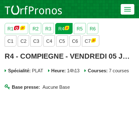
Toggl
navig
R1
R2
R3
R4
R5
R6
C1
C2
C3
C4
C5
C6
C7
R4 - COMPIEGNE - VENDREDI 05 JUIN 2026
Spécialité:
PLAT
Heure:
14h13
Courses:
7 courses
Base presse:
Aucune Base