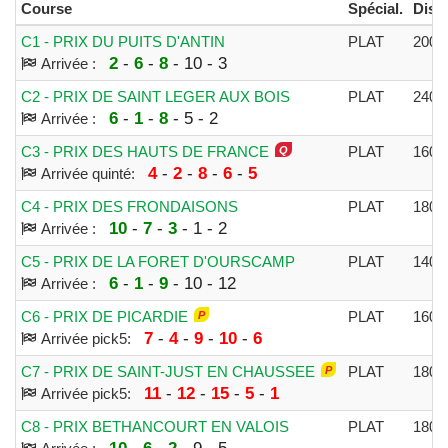
Course
Spécial.
Dist.
C1 - PRIX DU PUITS D'ANTIN
PLAT
200
2
-
6
-
8
- 10 - 3
Arrivée :
C2 - PRIX DE SAINT LEGER AUX BOIS
PLAT
240
6
-
1
-
8
- 5 - 2
Arrivée :
C3 - PRIX DES HAUTS DE FRANCE
PLAT
160
4
-
2
-
8
-
6
-
5
Arrivée quinté:
C4 - PRIX DES FRONDAISONS
PLAT
180
10
-
7
-
3
- 1 - 2
Arrivée :
C5 - PRIX DE LA FORET D'OURSCAMP
PLAT
140
6
-
1
-
9
- 10 - 12
Arrivée :
C6 - PRIX DE PICARDIE
PLAT
160
7
-
4
-
9
-
10
-
6
Arrivée pick5:
C7 - PRIX DE SAINT-JUST EN CHAUSSEE
PLAT
180
11
-
12
-
15
-
5
-
1
Arrivée pick5:
C8 - PRIX BETHANCOURT EN VALOIS
PLAT
180