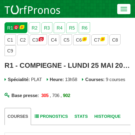
Toggl
navig
R1
R2
R3
R4
R5
R6
C1
C2
C3
C4
C5
C6
C7
C8
C9
R1 - COMPIEGNE - LUNDI 25 MAI 2026
Spécialité:
PLAT
Heure:
13h58
Courses:
9 courses
Base presse:
305
, 706 ,
902
COURSES
PRONOSTICS
STATS
HISTORIQUE