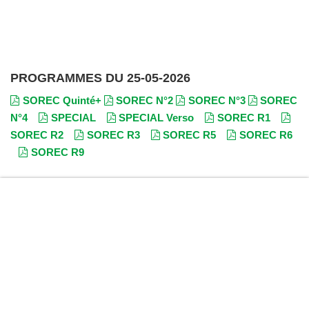
PROGRAMMES DU 25-05-2026
SOREC Quinté+
SOREC N°2
SOREC N°3
SOREC
N°4
SPECIAL
SPECIAL Verso
SOREC R1
SOREC R2
SOREC R3
SOREC R5
SOREC R6
SOREC R9
JOUER COMPORTE DES RISQUES : ENDETTEMENT,
ISOLEMENT... POUR ÊTRE AIDÉ, APPELEZ LE 09.74.75.13.13
(APPEL NON SURTAXÉ).
Copyright ©
TurfPronos
2011 - 2026