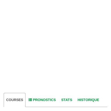
COURSES
PRONOSTICS
STATS
HISTORIQUE