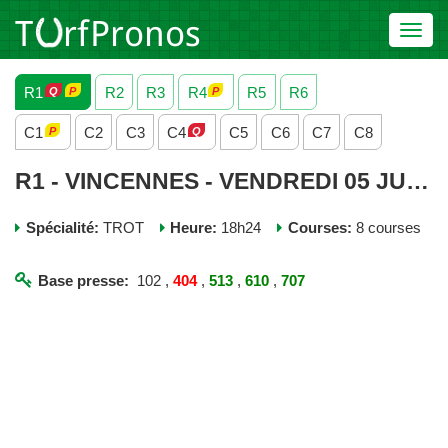
Toggl
navig
R1
R2
R3
R4
R5
R6
C1
C2
C3
C4
C5
C6
C7
C8
R1 - VINCENNES - VENDREDI 05 JUIN 2026
Spécialité:
TROT
Heure:
18h24
Courses:
8 courses
Base presse:
102 ,
404
,
513
,
610
,
707