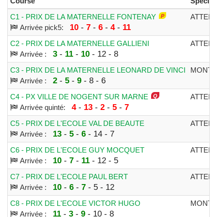
Course
Spécial.
C1 - PRIX DE LA MATERNELLE FONTENAY
ATTELE
10
-
7
-
6
-
4
-
11
Arrivée pick5:
C2 - PRIX DE LA MATERNELLE GALLIENI
ATTELE
3
-
11
-
10
- 12 - 8
Arrivée :
C3 - PRIX DE LA MATERNELLE LEONARD DE VINCI
MONTE
2
-
5
-
9
- 8 - 6
Arrivée :
C4 - PX VILLE DE NOGENT SUR MARNE
ATTELE
4
-
13
-
2
-
5
-
7
Arrivée quinté:
C5 - PRIX DE L'ECOLE VAL DE BEAUTE
ATTELE
13
-
5
-
6
- 14 - 7
Arrivée :
C6 - PRIX DE L'ECOLE GUY MOCQUET
ATTELE
10
-
7
-
11
- 12 - 5
Arrivée :
C7 - PRIX DE L'ECOLE PAUL BERT
ATTELE
10
-
6
-
7
- 5 - 12
Arrivée :
C8 - PRIX DE L'ECOLE VICTOR HUGO
MONTE
11
-
3
-
9
- 10 - 8
Arrivée :