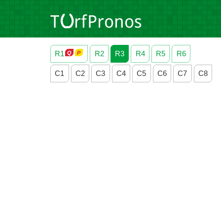
R1
R2
R3
R4
R5
R6
C1
C2
C3
C4
C5
C6
C7
C8