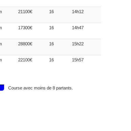
m
21100€
16
14h12
m
17300€
16
14h47
m
28800€
16
15h22
m
22100€
16
15h57
Course avec moins de 8 partants.