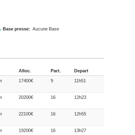
Base presse:
Aucune Base
Alloc.
Part.
Depart
m
17400€
9
11h51
m
20200€
16
12h23
m
22100€
16
12h55
m
19200€
16
13h27