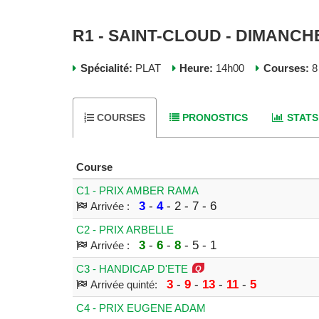
R1 - SAINT-CLOUD - DIMANCHE
Spécialité:
PLAT
Heure:
14h00
Courses:
8
COURSES
PRONOSTICS
STATS
Course
C1 - PRIX AMBER RAMA
3
-
4
- 2 - 7 - 6
Arrivée :
C2 - PRIX ARBELLE
3
-
6
-
8
- 5 - 1
Arrivée :
C3 - HANDICAP D'ETE
3
-
9
-
13
-
11
-
5
Arrivée quinté:
C4 - PRIX EUGENE ADAM