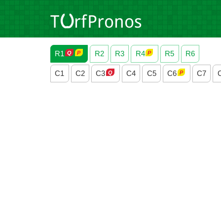
R1
R2
R3
R4
R5
R6
C1
C2
C3
C4
C5
C6
C7