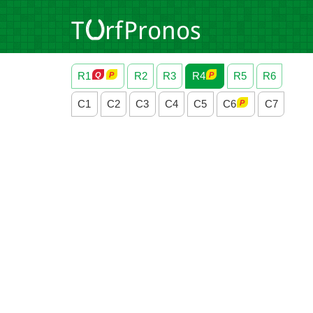
R1
R2
R3
R4
R5
R6
C1
C2
C3
C4
C5
C6
C7