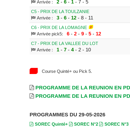
2
-
6
-
1
- 7 - 5
Arrivée :
C5 - PRIX DE LA TOULZANIE
3
-
6
-
12
- 8 - 11
Arrivée :
C6 - PRIX DE LA LOMAGNE
6
-
2
-
9
-
5
-
12
Arrivée pick5:
C7 - PRIX DE LA VALLEE DU LOT
1
-
7
-
4
- 2 - 10
Arrivée :
Course Quinté+ ou Pick 5.
PROGRAMME DE LA REUNION EN P
PROGRAMME DE LA REUNION EN P
PROGRAMMES DU 29-05-2026
SOREC Quinté+
SOREC N°2
SOREC N°3