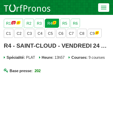
Toggl
navig
R1
R2
R3
R4
R5
R6
C1
C2
C3
C4
C5
C6
C7
C8
C9
R4 - SAINT-CLOUD - VENDREDI 24 AVRIL 2026
Spécialité:
PLAT
Heure:
13h57
Courses:
9 courses
Base presse:
202