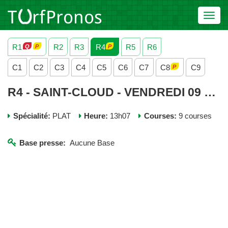
Toggl
navig
R1
R2
R3
R4
R5
R6
C1
C2
C3
C4
C5
C6
C7
C8
C9
R4 - SAINT-CLOUD - VENDREDI 09 MAI 2025
Spécialité:
PLAT
Heure:
13h07
Courses:
9 courses
Base presse:
Aucune Base