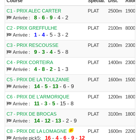
Course
Spécial.
Dist.
Alloc.
C1 - PRIX ALEC CARTER
PLAT
2500m
19000
8
-
6
-
9
- 4 - 2
Arrivée :
C2 - PRIX GREFFULHE
PLAT
2100m
80000
1
-
4
- 5 - 3 - 2
Arrivée :
C3 - PRIX RESCOUSSE
PLAT
2100m
23000
9
-
3
-
4
- 5 - 8
Arrivée :
C4 - PRIX CORTEIRA
PLAT
1400m
23000
4
-
8
-
2
- 1 - 3
Arrivée :
C5 - PRIX DE LA TOULZANIE
PLAT
1600m
15000
14
-
5
-
13
- 6 - 9
Arrivée :
C6 - PRIX DE L'ARMORIQUE
PLAT
1200m
18000
11
-
3
-
5
- 15 - 8
Arrivée :
C7 - PRIX DE BROCAS
PLAT
3100m
18000
14
-
12
-
13
- 2 - 9
Arrivée :
C8 - PRIX DE LA LOMAGNE
PLAT
1600m
22000
16
-
4
-
6
-
9
-
12
Arrivée pick5: