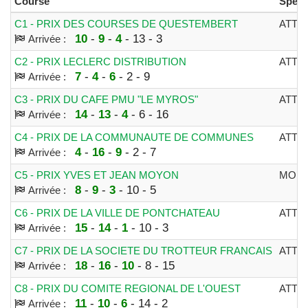
Course
Spécia
C1 - PRIX DES COURSES DE QUESTEMBERT
ATTE
10
-
9
-
4
- 13 - 3
Arrivée :
C2 - PRIX LECLERC DISTRIBUTION
ATTE
7
-
4
-
6
- 2 - 9
Arrivée :
C3 - PRIX DU CAFE PMU "LE MYROS"
ATTE
14
-
13
-
4
- 6 - 16
Arrivée :
C4 - PRIX DE LA COMMUNAUTE DE COMMUNES
ATTE
4
-
16
-
9
- 2 - 7
Arrivée :
C5 - PRIX YVES ET JEAN MOYON
MON
8
-
9
-
3
- 10 - 5
Arrivée :
C6 - PRIX DE LA VILLE DE PONTCHATEAU
ATTE
15
-
14
-
1
- 10 - 3
Arrivée :
C7 - PRIX DE LA SOCIETE DU TROTTEUR FRANCAIS
ATTE
18
-
16
-
10
- 8 - 15
Arrivée :
C8 - PRIX DU COMITE REGIONAL DE L'OUEST
ATTE
11
-
10
-
6
- 14 - 2
Arrivée :