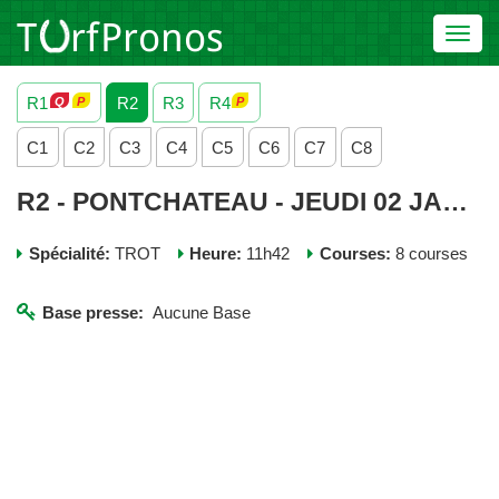
Toggl
navig
R1
R2
R3
R4
C1
C2
C3
C4
C5
C6
C7
C8
R2 - PONTCHATEAU - JEUDI 02 JANVIER 2025
Spécialité:
TROT
Heure:
11h42
Courses:
8 courses
Base presse:
Aucune Base