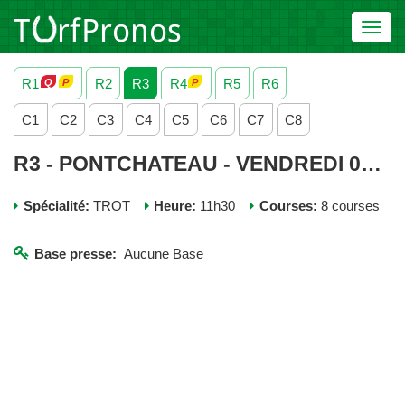
Toggl
navig
R1
R2
R3
R4
R5
R6
C1
C2
C3
C4
C5
C6
C7
C8
R3 - PONTCHATEAU - VENDREDI 08 MARS 2024
Spécialité:
TROT
Heure:
11h30
Courses:
8 courses
Base presse:
Aucune Base