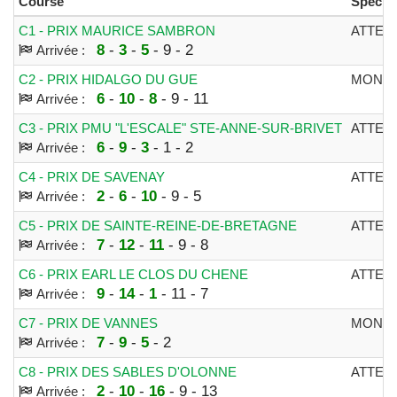
Course
Spécial
C1 - PRIX MAURICE SAMBRON
ATTEL
8
-
3
-
5
- 9 - 2
Arrivée :
C2 - PRIX HIDALGO DU GUE
MONT
6
-
10
-
8
- 9 - 11
Arrivée :
C3 - PRIX PMU "L'ESCALE" STE-ANNE-SUR-BRIVET
ATTEL
6
-
9
-
3
- 1 - 2
Arrivée :
C4 - PRIX DE SAVENAY
ATTEL
2
-
6
-
10
- 9 - 5
Arrivée :
C5 - PRIX DE SAINTE-REINE-DE-BRETAGNE
ATTEL
7
-
12
-
11
- 9 - 8
Arrivée :
C6 - PRIX EARL LE CLOS DU CHENE
ATTEL
9
-
14
-
1
- 11 - 7
Arrivée :
C7 - PRIX DE VANNES
MONT
7
-
9
-
5
- 2
Arrivée :
C8 - PRIX DES SABLES D'OLONNE
ATTEL
2
-
10
-
16
- 9 - 13
Arrivée :