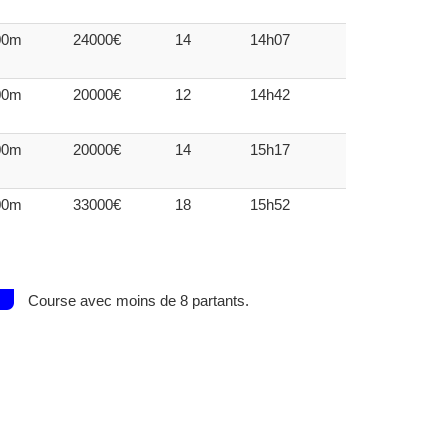
00m
24000€
14
14h07
00m
20000€
12
14h42
00m
20000€
14
15h17
00m
33000€
18
15h52
Course avec moins de 8 partants.