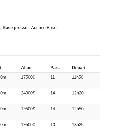
Base presse:
Aucune Base
t.
Alloc.
Part.
Depart
00m
17500€
11
11h50
00m
24000€
14
12h20
00m
19500€
14
12h50
00m
19500€
10
13h25