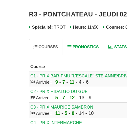
R3 - PONTCHATEAU - JEUDI 0
Spécialité:
TROT
Heure:
11h50
Courses:
8
COURSES
PRONOSTICS
STATS
Course
C1 - PRIX BAR-PMU "L'ESCALE" STE-ANNE/BRI
9
-
7
-
11
- 4 - 6
Arrivée :
C2 - PRIX HIDALGO DU GUE
5
-
7
-
12
- 13 - 9
Arrivée :
C3 - PRIX MAURICE SAMBRON
11
-
5
-
8
- 14 - 10
Arrivée :
C4 - PRIX INTERMARCHE