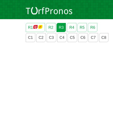
R1
R2
R3
R4
R5
R6
C1
C2
C3
C4
C5
C6
C7
C8