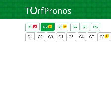
R1
R2
R3
R4
R5
R6
C1
C2
C3
C4
C5
C6
C7
C8