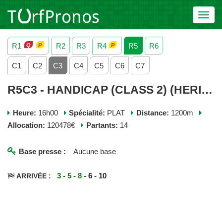
Toggl
navig
R1
R2
R3
R4
R5
R6
C1
C2
C3
C4
C5
C6
C7
R5C3 - HANDICAP (CLASS 2) (HERITAGE HANDICAP) - JEUDI 09 JUILLET 2026
Heure:
16h00
Spécialité:
PLAT
Distance:
1200m
Allocation:
120478€
Partants:
14
Base presse :
Aucune base
3
-
5
-
8
- 6 - 10
ARRIVÉE :