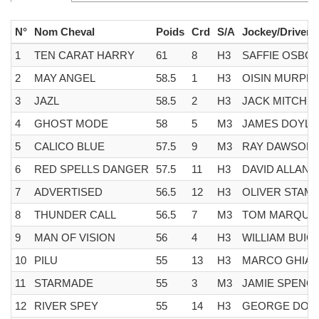
N°
Nom Cheval
Poids
Crd
S/A
Jockey/Driver
1
TEN CARAT HARRY
61
8
H3
SAFFIE OSBO
2
MAY ANGEL
58.5
1
H3
OISIN MURPH
3
JAZL
58.5
2
H3
JACK MITCHEL
4
GHOST MODE
58
5
M3
JAMES DOYLE
5
CALICO BLUE
57.5
9
M3
RAY DAWSON
6
RED SPELLS DANGER
57.5
11
H3
DAVID ALLAN
7
ADVERTISED
56.5
12
H3
OLIVER STAM
8
THUNDER CALL
56.5
7
M3
TOM MARQUA
9
MAN OF VISION
56
4
H3
WILLIAM BUIC
10
PILU
55
13
H3
MARCO GHIAN
11
STARMADE
55
3
M3
JAMIE SPENC
12
RIVER SPEY
55
14
H3
GEORGE DOW