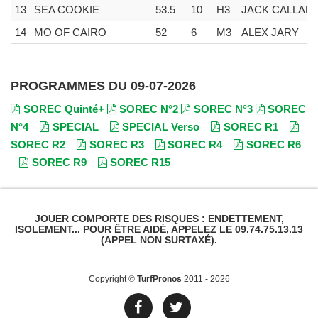
13
SEA COOKIE
53.5
10
H3
JACK CALLAN
14
MO OF CAIRO
52
6
M3
ALEX JARY
PROGRAMMES DU 09-07-2026
SOREC Quinté+
SOREC N°2
SOREC N°3
SOREC
N°4
SPECIAL
SPECIAL Verso
SOREC R1
SOREC R2
SOREC R3
SOREC R4
SOREC R6
SOREC R9
SOREC R15
JOUER COMPORTE DES RISQUES : ENDETTEMENT,
ISOLEMENT... POUR ÊTRE AIDÉ, APPELEZ LE 09.74.75.13.13
(APPEL NON SURTAXÉ).
Copyright ©
TurfPronos
2011 - 2026