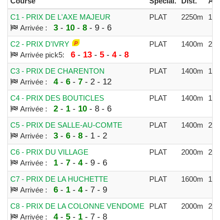
Course
Spécial.
Dist.
All
C1 - PRIX DE L'AXE MAJEUR
PLAT
2250m
146
3
-
10
-
8
- 9 - 6
Arrivée :
C2 - PRIX D'IVRY
PLAT
1400m
211
6
-
13
-
5
-
4
-
8
Arrivée pick5:
C3 - PRIX DE CHARENTON
PLAT
1400m
192
4
-
6
-
7
- 2 - 12
Arrivée :
C4 - PRIX DES BOUTICLES
PLAT
1400m
174
2
-
1
-
10
- 8 - 6
Arrivée :
C5 - PRIX DE SALLE-AU-COMTE
PLAT
1400m
221
3
-
6
-
8
- 1 - 2
Arrivée :
C6 - PRIX DU VILLAGE
PLAT
2000m
250
1
-
7
-
4
- 9 - 6
Arrivée :
C7 - PRIX DE LA HUCHETTE
PLAT
1600m
154
6
-
1
-
4
- 7 - 9
Arrivée :
C8 - PRIX DE LA COLONNE VENDOME
PLAT
2000m
256
4
-
5
-
1
- 7 - 8
Arrivée :