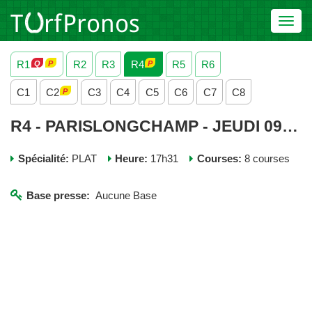
Toggl
navig
R1
R2
R3
R4
R5
R6
C1
C2
C3
C4
C5
C6
C7
C8
R4 - PARISLONGCHAMP - JEUDI 09 JUILLET 2026
Spécialité:
PLAT
Heure:
17h31
Courses:
8 courses
Base presse:
Aucune Base