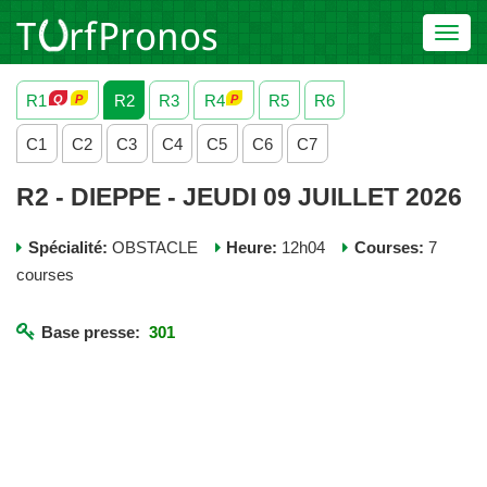
Toggl
navig
R1
R2
R3
R4
R5
R6
C1
C2
C3
C4
C5
C6
C7
R2 - DIEPPE - JEUDI 09 JUILLET 2026
Spécialité:
OBSTACLE
Heure:
12h04
Courses:
7
courses
Base presse:
301