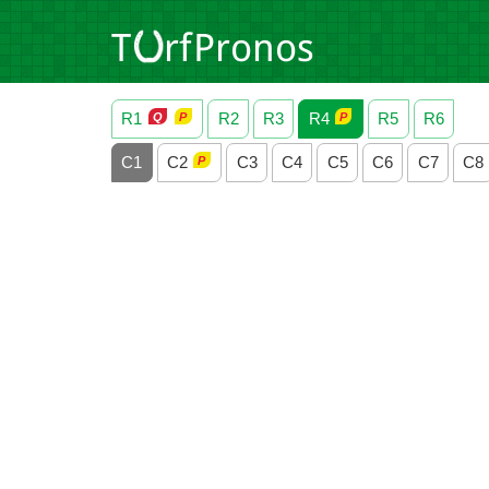
R1
R2
R3
R4
R5
R6
C1
C2
C3
C4
C5
C6
C7
C8