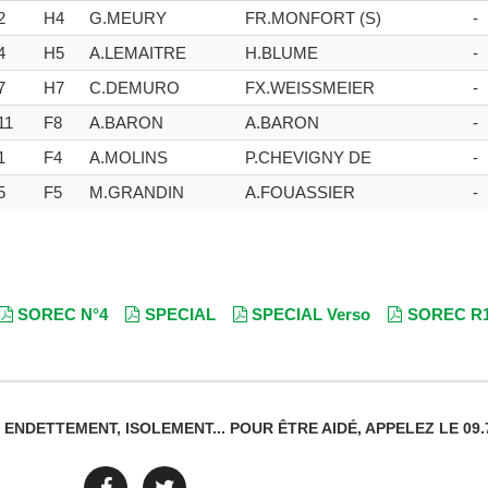
2
H4
G.MEURY
FR.MONFORT (S)
-
4
H5
A.LEMAITRE
H.BLUME
-
7
H7
C.DEMURO
FX.WEISSMEIER
-
11
F8
A.BARON
A.BARON
-
1
F4
A.MOLINS
P.CHEVIGNY DE
-
5
F5
M.GRANDIN
A.FOUASSIER
-
SOREC N°4
SPECIAL
SPECIAL Verso
SOREC R
NDETTEMENT, ISOLEMENT... POUR ÊTRE AIDÉ, APPELEZ LE 09.7