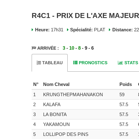
R4C1 - PRIX DE L'AXE MAJEUR 
Heure:
17h31
Spécialité:
PLAT
Distance:
2
3
-
10
-
8
- 9 - 6
ARRIVÉE :
TABLEAU
PRONOSTICS
STATS
N°
Nom Cheval
Poids
1
KRUNGTHEPMAHANAKON
59
2
KALAFA
57.5
3
LA BONITA
57.5
4
YAKAMOUN
57.5
5
LOLLIPOP DES PINS
57.5