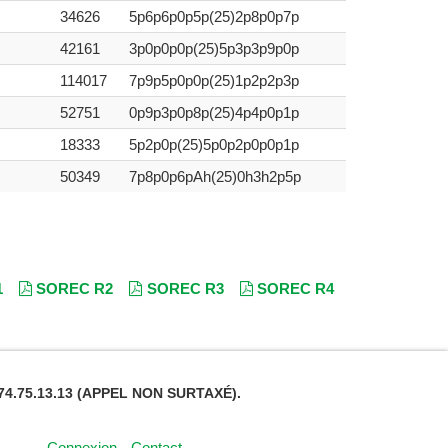
34626
5p6p6p0p5p(25)2p8p0p7p
42161
3p0p0p0p(25)5p3p3p9p0p
114017
7p9p5p0p0p(25)1p2p2p3p
52751
0p9p3p0p8p(25)4p4p0p1p
18333
5p2p0p(25)5p0p2p0p0p1p
50349
7p8p0p6pAh(25)0h3h2p5p
1
SOREC R2
SOREC R3
SOREC R4
4.75.13.13 (APPEL NON SURTAXÉ).
Connexion
Contact