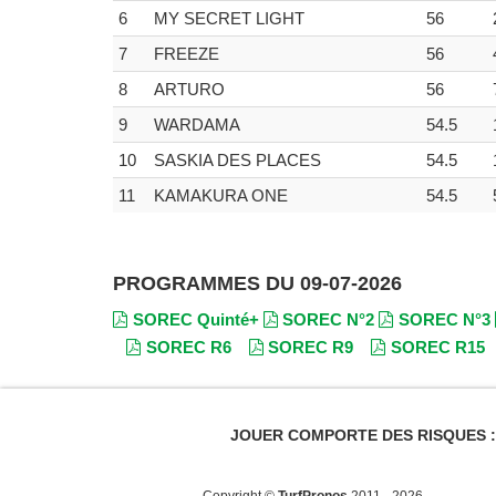
6
MY SECRET LIGHT
56
7
FREEZE
56
8
ARTURO
56
9
WARDAMA
54.5
10
SASKIA DES PLACES
54.5
11
KAMAKURA ONE
54.5
PROGRAMMES DU 09-07-2026
SOREC Quinté+
SOREC N°2
SOREC N°3
SOREC R6
SOREC R9
SOREC R15
JOUER COMPORTE DES RISQUES : E