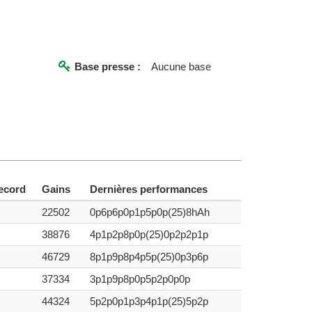
Base presse :
Aucune base
ecord
Gains
Dernières performances
22502
0p6p6p0p1p5p0p(25)8hAh
38876
4p1p2p8p0p(25)0p2p2p1p
46729
8p1p9p8p4p5p(25)0p3p6p
37334
3p1p9p8p0p5p2p0p0p
44324
5p2p0p1p3p4p1p(25)5p2p