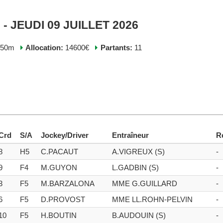
- JEUDI 09 JUILLET 2026
250m
Allocation:
14600€
Partants:
11
Crd
S/A
Jockey/Driver
Entraîneur
R
8
H5
C.PACAUT
A.VIGREUX (S)
-
9
F4
M.GUYON
L.GADBIN (S)
-
3
F5
M.BARZALONA
MME G.GUILLARD
-
6
F5
D.PROVOST
MME LL.ROHN-PELVIN
-
10
F5
H.BOUTIN
B.AUDOUIN (S)
-