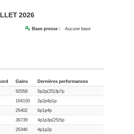
ILLET 2026
Base presse :
Aucune base
cord
Gains
Dernières performances
92558
5p2p(25)3p7p
104150
2p2p4p1p
25402
6p1p4p
36739
4p1p3p(25)5p
25346
4p1p2p