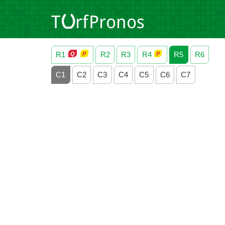
R1
R2
R3
R4
R5
R6
C1
C2
C3
C4
C5
C6
C7