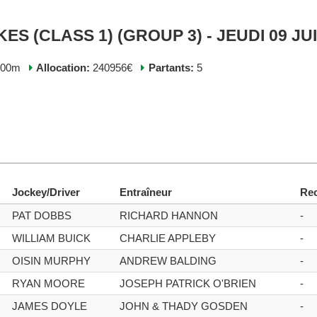
S (CLASS 1) (GROUP 3) - JEUDI 09 JU
600m
Allocation:
240956€
Partants:
5
Jockey/Driver
Entraîneur
Re
PAT DOBBS
RICHARD HANNON
-
WILLIAM BUICK
CHARLIE APPLEBY
-
OISIN MURPHY
ANDREW BALDING
-
RYAN MOORE
JOSEPH PATRICK O'BRIEN
-
JAMES DOYLE
JOHN & THADY GOSDEN
-