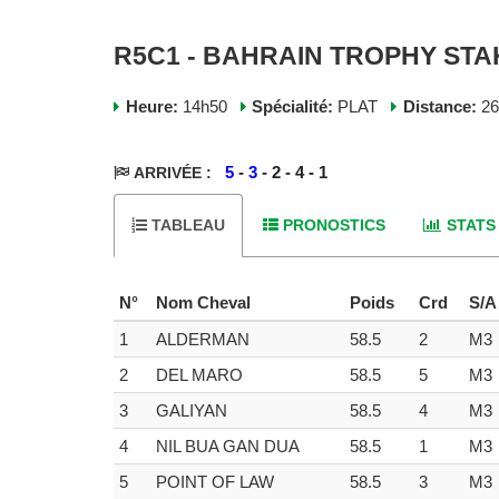
R5C1 - BAHRAIN TROPHY STAKE
Heure:
14h50
Spécialité:
PLAT
Distance:
2
5
-
3
- 2 - 4 - 1
ARRIVÉE :
TABLEAU
PRONOSTICS
STATS
N°
Nom Cheval
Poids
Crd
S/A
1
ALDERMAN
58.5
2
M3
2
DEL MARO
58.5
5
M3
3
GALIYAN
58.5
4
M3
4
NIL BUA GAN DUA
58.5
1
M3
5
POINT OF LAW
58.5
3
M3