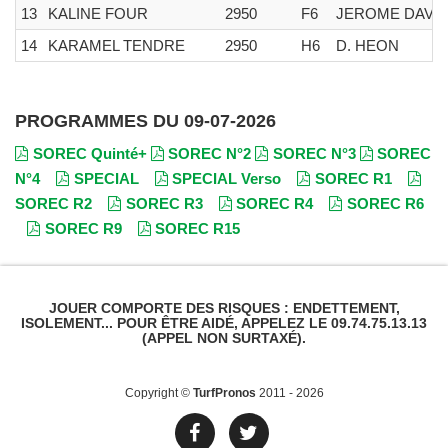
13
KALINE FOUR
2950
F6
JEROME DAVI
14
KARAMEL TENDRE
2950
H6
D. HEON
PROGRAMMES DU 09-07-2026
SOREC Quinté+
SOREC N°2
SOREC N°3
SOREC
N°4
SPECIAL
SPECIAL Verso
SOREC R1
SOREC R2
SOREC R3
SOREC R4
SOREC R6
SOREC R9
SOREC R15
JOUER COMPORTE DES RISQUES : ENDETTEMENT,
ISOLEMENT... POUR ÊTRE AIDÉ, APPELEZ LE 09.74.75.13.13
(APPEL NON SURTAXÉ).
Copyright ©
TurfPronos
2011 - 2026