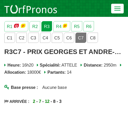
Toggl
navig
R1
R2
R3
R4
R5
R6
C1
C2
C3
C4
C5
C6
C7
C8
R3C7 - PRIX GEORGES ET ANDRE-LOUIS DREUX - JEUDI 09 JUILLET 2026
Heure:
16h20
Spécialité:
ATTELE
Distance:
2950m
Allocation:
18000€
Partants:
14
Base presse :
Aucune base
2
-
7
-
12
- 8 - 3
ARRIVÉE :