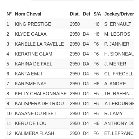
N°
Nom Cheval
Dist.
Def
S/A
Jockey/Driver
1
KING PRESTIGE
2950
H6
S. ERNAULT
2
KLYDE GALAA
2950
D4
H6
M. LEGROS
3
KANELLE LA RAVELLE
2950
D4
F6
P. JANNIER
4
KERATINE GLAM
2950
D4
F6
H. SIONNEAU
5
KAHINA DE FAEL
2950
DA
F6
J. MERER
6
KANTA EMJI
2950
D4
F6
CL. FRECELLE
7
KARISME NAY
2950
D4
H6
A. ANDRE
8
KELLY CHALEONNAISE
2950
D4
F6
TH. RAFFIN
9
KALISPERA DE TRIOU
2950
D4
F6
Y. LEBOURGEO
10
KASANE DU BISET
2950
D4
F6
R. LAMY
11
KERU DE LOU
2950
D4
H6
ANTHONY DOL
12
KALIMERA FLASH
2950
D4
F6
ET. LEFRANC