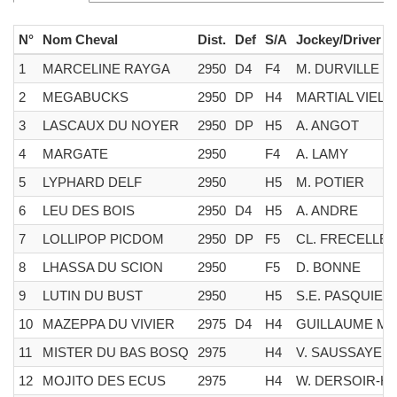
N°
Nom Cheval
Dist.
Def
S/A
Jockey/Driver
1
MARCELINE RAYGA
2950
D4
F4
M. DURVILLE
2
MEGABUCKS
2950
DP
H4
MARTIAL VIEL
3
LASCAUX DU NOYER
2950
DP
H5
A. ANGOT
4
MARGATE
2950
F4
A. LAMY
5
LYPHARD DELF
2950
H5
M. POTIER
6
LEU DES BOIS
2950
D4
H5
A. ANDRE
7
LOLLIPOP PICDOM
2950
DP
F5
CL. FRECELLE
8
LHASSA DU SCION
2950
F5
D. BONNE
9
LUTIN DU BUST
2950
H5
S.E. PASQUIER
10
MAZEPPA DU VIVIER
2975
D4
H4
GUILLAUME MA
11
MISTER DU BAS BOSQ
2975
H4
V. SAUSSAYE
12
MOJITO DES ECUS
2975
H4
W. DERSOIR-HA