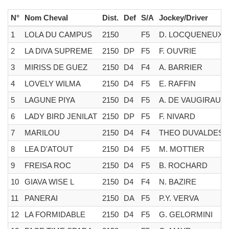
N°
Nom Cheval
Dist.
Def
S/A
Jockey/Driver
1
LOLA DU CAMPUS
2150
F5
D. LOCQUENEUX
2
LA DIVA SUPREME
2150
DP
F5
F. OUVRIE
3
MIRISS DE GUEZ
2150
D4
F4
A. BARRIER
4
LOVELY WILMA
2150
D4
F5
E. RAFFIN
5
LAGUNE PIYA
2150
D4
F5
A. DE VAUGIRAUD
6
LADY BIRD JENILAT
2150
DP
F5
F. NIVARD
7
MARILOU
2150
D4
F4
THEO DUVALDEST
8
LEA D'ATOUT
2150
D4
F5
M. MOTTIER
9
FREISA ROC
2150
D4
F5
B. ROCHARD
10
GIAVA WISE L
2150
D4
F4
N. BAZIRE
11
PANERAI
2150
DA
F5
P.Y. VERVA
12
LA FORMIDABLE
2150
D4
F5
G. GELORMINI