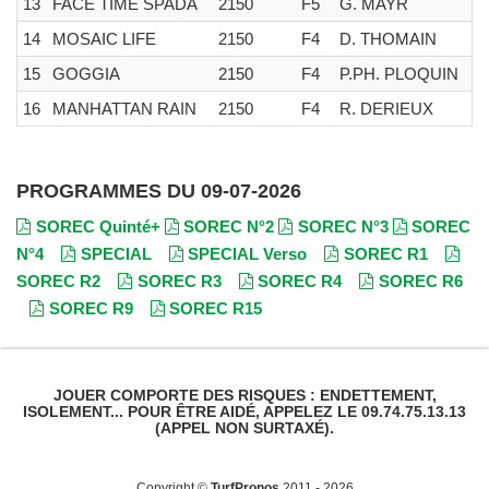
13
FACE TIME SPADA
2150
F5
G. MAYR
14
MOSAIC LIFE
2150
F4
D. THOMAIN
15
GOGGIA
2150
F4
P.PH. PLOQUIN
16
MANHATTAN RAIN
2150
F4
R. DERIEUX
PROGRAMMES DU 09-07-2026
SOREC Quinté+
SOREC N°2
SOREC N°3
SOREC
N°4
SPECIAL
SPECIAL Verso
SOREC R1
SOREC R2
SOREC R3
SOREC R4
SOREC R6
SOREC R9
SOREC R15
JOUER COMPORTE DES RISQUES : ENDETTEMENT,
ISOLEMENT... POUR ÊTRE AIDÉ, APPELEZ LE 09.74.75.13.13
(APPEL NON SURTAXÉ).
Copyright ©
TurfPronos
2011 - 2026