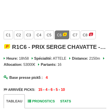
C1
C2
C3
C4
C5
C6
C7
C8
R1C6 - PRIX SERGE CHAVATTE - JEUDI 09 JUILLET 2026
Heure:
18h58
Spécialité:
ATTELE
Distance:
2150m
Allocation:
53000€
Partants:
16
Base presse pick5 :
4
15
-
4
-
6
-
5
-
10
ARRIVÉE PICK5:
TABLEAU
PRONOSTICS
STATS