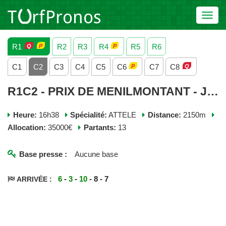
Toggl
navig
R1
R2
R3
R4
R5
R6
C1
C2
C3
C4
C5
C6
C7
C8
R1C2 - PRIX DE MENILMONTANT - JEUDI 09 JUILLET 2026
Heure:
16h38
Spécialité:
ATTELE
Distance:
2150m
Allocation:
35000€
Partants:
13
Base presse :
Aucune base
6
-
3
-
10
- 8 - 7
ARRIVÉE :