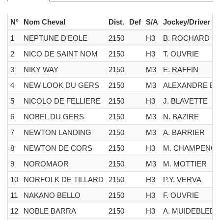
N°
Nom Cheval
Dist.
Def
S/A
Jockey/Driver
1
NEPTUNE D'EOLE
2150
H3
B. ROCHARD
2
NICO DE SAINT NOM
2150
H3
T. OUVRIE
3
NIKY WAY
2150
M3
E. RAFFIN
4
NEW LOOK DU GERS
2150
M3
ALEXANDRE BO
5
NICOLO DE FELLIERE
2150
H3
J. BLAVETTE
6
NOBEL DU GERS
2150
M3
N. BAZIRE
7
NEWTON LANDING
2150
M3
A. BARRIER
8
NEWTON DE CORS
2150
H3
M. CHAMPENOI
9
NOROMAOR
2150
M3
M. MOTTIER
10
NORFOLK DE TILLARD
2150
H3
P.Y. VERVA
11
NAKANO BELLO
2150
H3
F. OUVRIE
12
NOBLE BARRA
2150
H3
A. MUIDEBLED