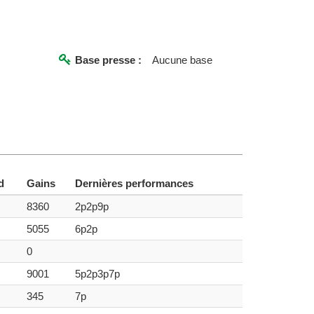
Base presse :
Aucune base
d
Gains
Dernières performances
8360
2p2p9p
5055
6p2p
0
9001
5p2p3p7p
345
7p