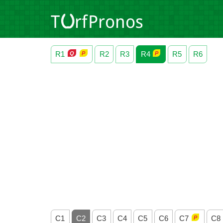
R1
R2
R3
R4
R5
R6
C1
C2
C3
C4
C5
C6
C7
C8