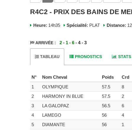
R4C2 - PRIX DES BAINS DE ME
Heure:
14h35
Spécialité:
PLAT
Distance:
1
2
-
1
-
6
- 4 - 3
ARRIVÉE :
TABLEAU
PRONOSTICS
STATS
N°
Nom Cheval
Poids
Crd
1
OLYMPIQUE
57.5
8
2
HARMONY IN BLUE
57.5
2
3
LA GALOPAZ
56.5
6
4
LAMEGO
56
4
5
DIAMANTE
56
1