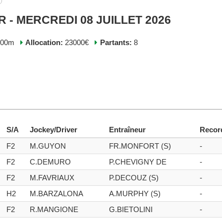
R - MERCREDI 08 JUILLET 2026
200m
Allocation:
23000€
Partants:
8
S/A
Jockey/Driver
Entraîneur
Recor
F2
M.GUYON
FR.MONFORT (S)
-
F2
C.DEMURO
P.CHEVIGNY DE
-
F2
M.FAVRIAUX
P.DECOUZ (S)
-
H2
M.BARZALONA
A.MURPHY (S)
-
F2
R.MANGIONE
G.BIETOLINI
-