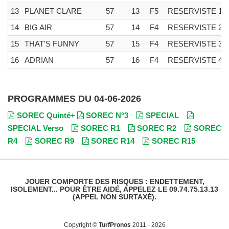
13
PLANET CLARE
57
13
F5
RESERVISTE 1
14
BIG AIR
57
14
F4
RESERVISTE 2 
15
THAT'S FUNNY
57
15
F4
RESERVISTE 3 
16
ADRIAN
57
16
F4
RESERVISTE 4 
PROGRAMMES DU 04-06-2026
SOREC Quinté+
SOREC N°3
SPECIAL
SPECIAL Verso
SOREC R1
SOREC R2
SOREC
R4
SOREC R9
SOREC R14
SOREC R15
JOUER COMPORTE DES RISQUES : ENDETTEMENT,
ISOLEMENT... POUR ÊTRE AIDÉ, APPELEZ LE 09.74.75.13.13
(APPEL NON SURTAXÉ).
Copyright ©
TurfPronos
2011 - 2026