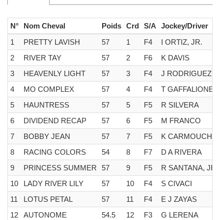
N°
Nom Cheval
Poids
Crd
S/A
Jockey/Driver
1
PRETTY LAVISH
57
1
F4
I ORTIZ, JR.
2
RIVER TAY
57
2
F6
K DAVIS
3
HEAVENLY LIGHT
57
3
F4
J RODRIGUEZ
4
MO COMPLEX
57
4
F4
T GAFFALIONE
5
HAUNTRESS
57
5
F5
R SILVERA
6
DIVIDEND RECAP
57
6
F5
M FRANCO
7
BOBBY JEAN
57
7
F5
K CARMOUCHE
8
RACING COLORS
54
8
F7
D A RIVERA
9
PRINCESS SUMMER
57
9
F5
R SANTANA, JR.
10
LADY RIVER LILY
57
10
F4
S CIVACI
11
LOTUS PETAL
57
11
F4
E J ZAYAS
12
AUTONOME
54.5
12
F3
G LERENA