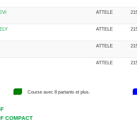
EVI
ATTELE
21
DELY
ATTELE
21
ATTELE
21
ATTELE
21
Course avec 8 partants et plus.
DF
DF COMPACT