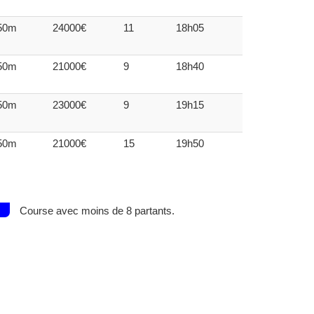
50m
24000€
11
18h05
50m
21000€
9
18h40
50m
23000€
9
19h15
50m
21000€
15
19h50
Course avec moins de 8 partants.