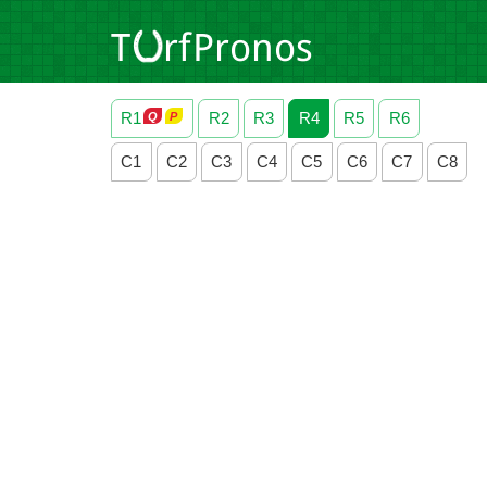
R1
R2
R3
R4
R5
R6
C1
C2
C3
C4
C5
C6
C7
C8