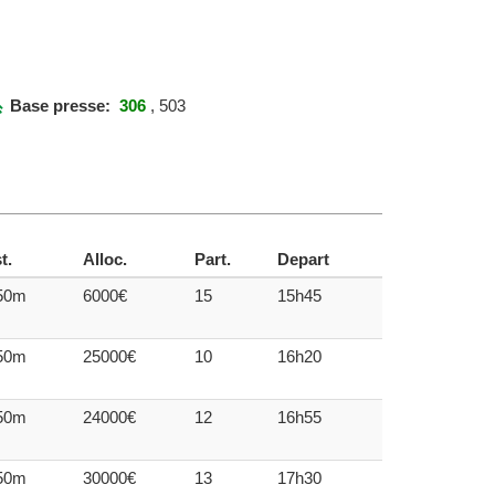
Base presse:
306
, 503
t.
Alloc.
Part.
Depart
50m
6000€
15
15h45
50m
25000€
10
16h20
50m
24000€
12
16h55
50m
30000€
13
17h30