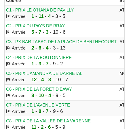
Course
Spéc
C1 - PRIX LE O'HANA DE PAVILLY
ATT
1
-
11
-
4
- 3 - 5
Arrivée :
C2 - PRIX DU PAYS DE BRAY
ATT
5
-
7
-
3
- 10 - 6
Arrivée :
C3 - PX BAR-TABAC DE LA PLACE DE BERTHECOURT
ATT
2
-
6
-
4
- 3 - 13
Arrivée :
C4 - PRIX DE LA BOUTONNIERE
ATT
1
-
3
-
7
- 9 - 2
Arrivée :
C5 - PRIX L'AMANDRA DE DARNETAL
MON
12
-
4
-
3
- 10 - 7
Arrivée :
C6 - PRIX DE LA FORET D'EAWY
ATT
8
-
10
-
4
- 9 - 5
Arrivée :
C7 - PRIX DE L'AVENUE VERTE
ATT
1
-
8
-
7
- 9 - 6
Arrivée :
C8 - PRIX DE LA VALLEE DE LA VARENNE
ATT
11
-
2
-
6
- 5 - 9
Arrivée :