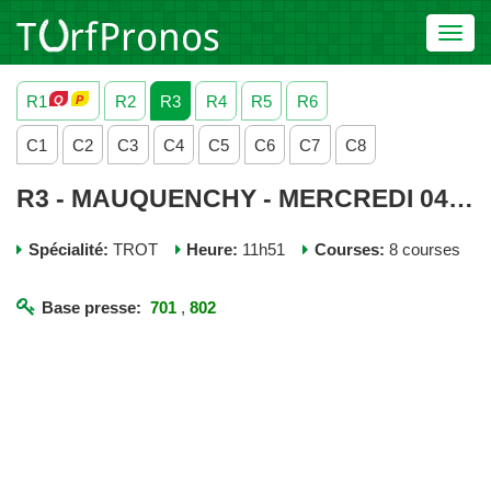
Toggl
navig
R1
R2
R3
R4
R5
R6
C1
C2
C3
C4
C5
C6
C7
C8
R3 - MAUQUENCHY - MERCREDI 04 FEVRIER 2026
Spécialité:
TROT
Heure:
11h51
Courses:
8 courses
Base presse:
701
,
802