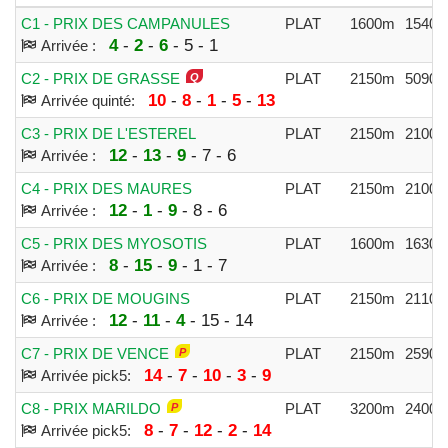
C1 - PRIX DES CAMPANULES
PLAT
1600m
15400
4
-
2
-
6
- 5 - 1
Arrivée :
C2 - PRIX DE GRASSE
PLAT
2150m
50900
10
-
8
-
1
-
5
-
13
Arrivée quinté:
C3 - PRIX DE L'ESTEREL
PLAT
2150m
21000
12
-
13
-
9
- 7 - 6
Arrivée :
C4 - PRIX DES MAURES
PLAT
2150m
21000
12
-
1
-
9
- 8 - 6
Arrivée :
C5 - PRIX DES MYOSOTIS
PLAT
1600m
16300
8
-
15
-
9
- 1 - 7
Arrivée :
C6 - PRIX DE MOUGINS
PLAT
2150m
21100
12
-
11
-
4
- 15 - 14
Arrivée :
C7 - PRIX DE VENCE
PLAT
2150m
25900
14
-
7
-
10
-
3
-
9
Arrivée pick5:
C8 - PRIX MARILDO
PLAT
3200m
24000
8
-
7
-
12
-
2
-
14
Arrivée pick5: