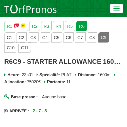
Toggl
navig
R1
R2
R3
R4
R5
R6
C1
C2
C3
C4
C5
C6
C7
C8
C9
C10
C11
R6C9 - STARTER ALLOWANCE 1600 - JEUDI 04 JUIN 2026
Heure:
23h01
Spécialité:
PLAT
Distance:
1600m
Allocation:
75020€
Partants:
11
Base presse :
Aucune base
2
-
7
-
3
ARRIVÉE :