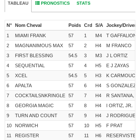
TABLEAU
PRONOSTICS
STATS
N°
Nom Cheval
Poids
Crd
S/A
Jockey/Driver
1
MIAMI FRANK
57
1
M4
T GAFFALIONE
2
MAGNANIMOUS MAX
57
2
H4
M FRANCO
3
FIRST BLESSING
54.5
3
M3
J L ORTIZ
4
SEQUENTIAL
57
4
H5
E J ZAYAS
5
XCEL
54.5
5
H3
K CARMOUCH
6
APALTA
57
6
H4
S GONZALEZ
7
COCKTAILSNKRINGLE
57
7
H4
R SANTANA, JR
8
GEORGIA MAGIC
57
8
H4
I ORTIZ, JR.
9
TURN AND COUNT
57
9
H4
J RODRIGUEZ
10
NORWICH
57
10
H5
F PRAT
11
REGISTER
57
11
H6
RESERVISTE