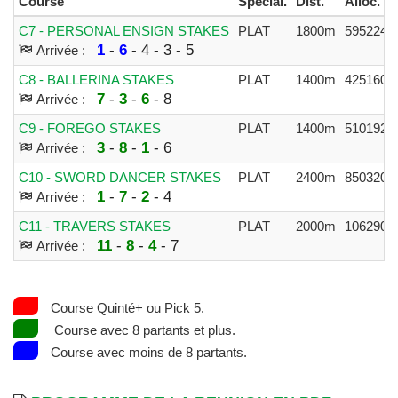
Course
Spécial.
Dist.
Alloc.
C7 - PERSONAL ENSIGN STAKES
PLAT
1800m
595224€
1
-
6
- 4 - 3 - 5
Arrivée :
C8 - BALLERINA STAKES
PLAT
1400m
425160€
7
-
3
-
6
- 8
Arrivée :
C9 - FOREGO STAKES
PLAT
1400m
510192€
3
-
8
-
1
- 6
Arrivée :
C10 - SWORD DANCER STAKES
PLAT
2400m
850320€
1
-
7
-
2
- 4
Arrivée :
C11 - TRAVERS STAKES
PLAT
2000m
1062900
11
-
8
-
4
- 7
Arrivée :
Course Quinté+ ou Pick 5.
Course avec 8 partants et plus.
Course avec moins de 8 partants.