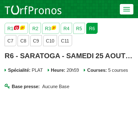
Toggl
navig
R1
R2
R3
R4
R5
R6
C7
C8
C9
C10
C11
R6 - SARATOGA - SAMEDI 25 AOUT 2018
Spécialité:
PLAT
Heure:
20h59
Courses:
5 courses
Base presse:
Aucune Base