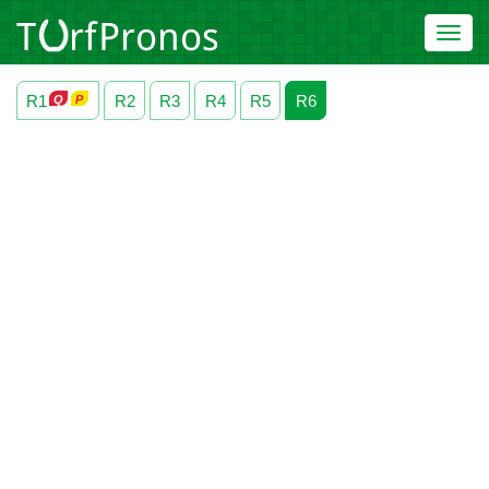
Toggl
navig
R1
R2
R3
R4
R5
R6