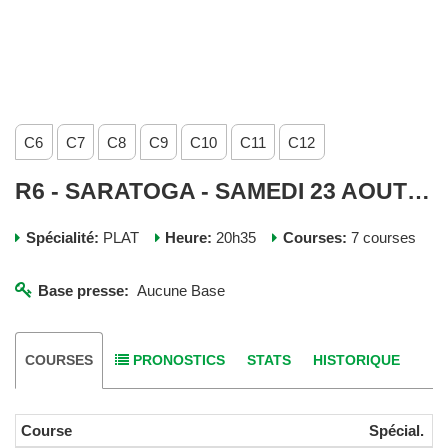
C6
C7
C8
C9
C10
C11
C12
R6 - SARATOGA - SAMEDI 23 AOUT 2025
Spécialité:
PLAT
Heure:
20h35
Courses:
7 courses
Base presse:
Aucune Base
COURSES
PRONOSTICS
STATS
HISTORIQUE
Course
Spécial.
Di