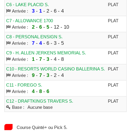
C6 - LAKE PLACID S.
PLAT
1
3
-
1
- 2 - 6 - 4
Arrivée :
C7 - ALLOWANCE 1700
PLAT
1
2
-
6
-
5
- 12 - 10
Arrivée :
C8 - PERSONAL ENSIGN S.
PLAT
1
7
-
4
- 6 - 3 - 5
Arrivée :
C9 - H. ALLEN JERKENS MEMORIAL S.
PLAT
1
1
-
7
-
3
- 4 - 8
Arrivée :
C10 - RESORTS WORLD CASINO BALLERINA S.
PLAT
1
9
-
7
-
3
- 2 - 4
Arrivée :
C11 - FOREGO S.
PLAT
1
4
-
8
-
6
Arrivée :
C12 - DRAFTKINGS TRAVERS S.
PLAT
2
Base : Aucune base
Course Quinté+ ou Pick 5.