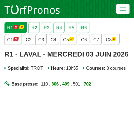
Toggl
navig
R1
R2
R3
R4
R5
R6
C1
C2
C3
C4
C5
C6
C7
C8
R1 - LAVAL - MERCREDI 03 JUIN 2026
Spécialité:
TROT
Heure:
13h55
Courses:
8 courses
Base presse:
110 ,
306
,
409
, 501 ,
702