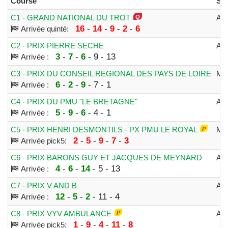
Course
Spé
C1 - GRAND NATIONAL DU TROT
AT
16
-
14
-
9
-
2
-
6
Arrivée quinté:
C2 - PRIX PIERRE SECHE
AT
3
-
7
-
6
- 9 - 13
Arrivée :
C3 - PRIX DU CONSEIL REGIONAL DES PAYS DE LOIRE
MO
6
-
2
-
9
- 7 - 1
Arrivée :
C4 - PRIX DU PMU "LE BRETAGNE"
AT
5
-
9
-
6
- 4 - 1
Arrivée :
C5 - PRIX HENRI DESMONTILS - PX PMU LE ROYAL
MO
2
-
5
-
9
-
7
-
3
Arrivée pick5:
C6 - PRIX BARONS GUY ET JACQUES DE MEYNARD
AT
4
-
6
-
14
- 5 - 13
Arrivée :
C7 - PRIX V AND B
AT
12
-
5
-
2
- 11 - 4
Arrivée :
C8 - PRIX VYV AMBULANCE
AT
1
-
9
-
4
-
11
-
8
Arrivée pick5: