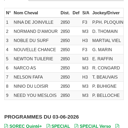
N°
Nom Cheval
Dist.
Def
S/A
Jockey/Driver
1
NINA DE JOINVILLE
2850
F3
P.PH. PLOQUIN
2
NORMAND D'AMOUR
2850
M3
D. THOMAIN
3
NOBLE DU SURF
2850
H3
MARTIAL VIEL
4
NOUVELLE CHANCE
2850
F3
G. MARIN
5
NEWTON TUILERIE
2850
M3
E. RAFFIN
6
NARCO AS
2850
M3
R. CONGARD
7
NELSON FAFA
2850
H3
T. BEAUVAIS
8
NINIO DU LOISIR
2850
M3
P. BUHIGNE
9
NEED YOU MESLOIS
2850
M3
P. BELLOCHE
PROGRAMMES DU 03-06-2026
SOREC Quinté+
SPECIAL
SPECIAL Verso