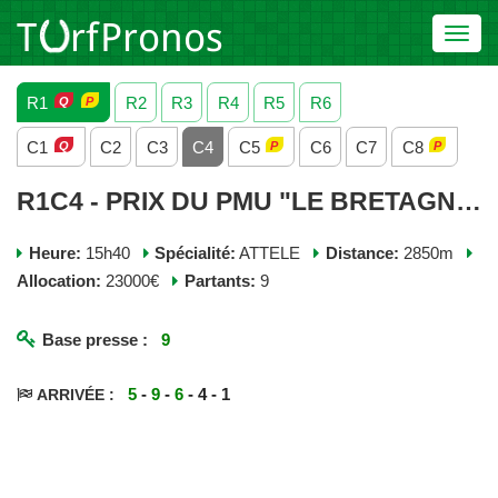
Toggl
navig
R1
R2
R3
R4
R5
R6
C1
C2
C3
C4
C5
C6
C7
C8
R1C4 - PRIX DU PMU "LE BRETAGNE" - MERCREDI 03 JUIN 2026
Heure:
15h40
Spécialité:
ATTELE
Distance:
2850m
Allocation:
23000€
Partants:
9
Base presse :
9
5
-
9
-
6
- 4 - 1
ARRIVÉE :