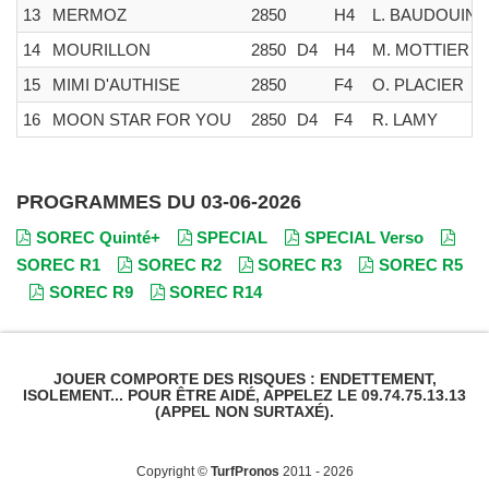
13
MERMOZ
2850
H4
L. BAUDOUIN
14
MOURILLON
2850
D4
H4
M. MOTTIER
15
MIMI D'AUTHISE
2850
F4
O. PLACIER
16
MOON STAR FOR YOU
2850
D4
F4
R. LAMY
PROGRAMMES DU 03-06-2026
SOREC Quinté+
SPECIAL
SPECIAL Verso
SOREC R1
SOREC R2
SOREC R3
SOREC R5
SOREC R9
SOREC R14
JOUER COMPORTE DES RISQUES : ENDETTEMENT,
ISOLEMENT... POUR ÊTRE AIDÉ, APPELEZ LE 09.74.75.13.13
(APPEL NON SURTAXÉ).
Copyright ©
TurfPronos
2011 - 2026