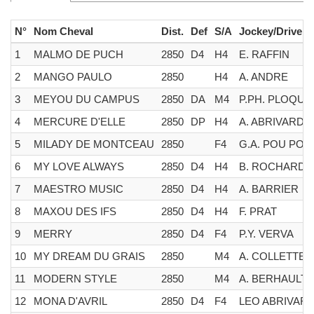
N°
Nom Cheval
Dist.
Def
S/A
Jockey/Driver
1
MALMO DE PUCH
2850
D4
H4
E. RAFFIN
2
MANGO PAULO
2850
H4
A. ANDRE
3
MEYOU DU CAMPUS
2850
DA
M4
P.PH. PLOQUI
4
MERCURE D'ELLE
2850
DP
H4
A. ABRIVARD
5
MILADY DE MONTCEAU
2850
F4
G.A. POU POU
6
MY LOVE ALWAYS
2850
D4
H4
B. ROCHARD
7
MAESTRO MUSIC
2850
D4
H4
A. BARRIER
8
MAXOU DES IFS
2850
D4
H4
F. PRAT
9
MERRY
2850
D4
F4
P.Y. VERVA
10
MY DREAM DU GRAIS
2850
M4
A. COLLETTE
11
MODERN STYLE
2850
M4
A. BERHAULT
12
MONA D'AVRIL
2850
D4
F4
LEO ABRIVAR