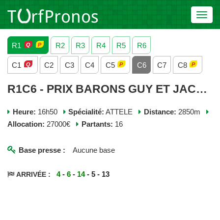
Toggl
navig
R1
R2
R3
R4
R5
R6
C1
C2
C3
C4
C5
C6
C7
C8
R1C6 - PRIX BARONS GUY ET JACQUES DE MEYNARD - MERCREDI 03 JUIN 2026
Heure:
16h50
Spécialité:
ATTELE
Distance:
2850m
Allocation:
27000€
Partants:
16
Base presse :
Aucune base
4
-
6
-
14
- 5 - 13
ARRIVÉE :