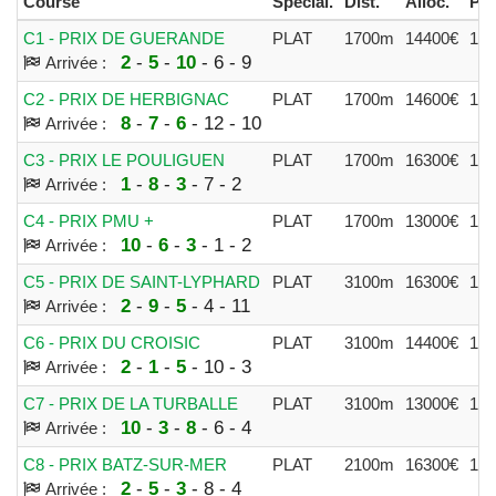
Course
Spécial.
Dist.
Alloc.
Par
C1 - PRIX DE GUERANDE
PLAT
1700m
14400€
11
2
-
5
-
10
- 6 - 9
Arrivée :
C2 - PRIX DE HERBIGNAC
PLAT
1700m
14600€
12
8
-
7
-
6
- 12 - 10
Arrivée :
C3 - PRIX LE POULIGUEN
PLAT
1700m
16300€
11
1
-
8
-
3
- 7 - 2
Arrivée :
C4 - PRIX PMU +
PLAT
1700m
13000€
11
10
-
6
-
3
- 1 - 2
Arrivée :
C5 - PRIX DE SAINT-LYPHARD
PLAT
3100m
16300€
11
2
-
9
-
5
- 4 - 11
Arrivée :
C6 - PRIX DU CROISIC
PLAT
3100m
14400€
10
2
-
1
-
5
- 10 - 3
Arrivée :
C7 - PRIX DE LA TURBALLE
PLAT
3100m
13000€
10
10
-
3
-
8
- 6 - 4
Arrivée :
C8 - PRIX BATZ-SUR-MER
PLAT
2100m
16300€
13
2
-
5
-
3
- 8 - 4
Arrivée :