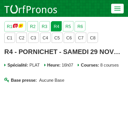
Toggl
navig
R1
R2
R3
R4
R5
R6
C1
C2
C3
C4
C5
C6
C7
C8
R4 - PORNICHET - SAMEDI 29 NOVEMBRE 2025
Spécialité:
PLAT
Heure:
16h07
Courses:
8 courses
Base presse:
Aucune Base