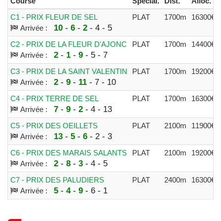
Course
Spécial.
Dist.
Alloc.
C1 - PRIX FLEUR DE SEL
PLAT
1700m
16300€
10
-
6
-
2
- 4 - 5
Arrivée :
C2 - PRIX DE LA FLEUR D'AJONC
PLAT
1700m
14400€
2
-
1
-
9
- 5 - 7
Arrivée :
C3 - PRIX DE LA SAINT VALENTIN
PLAT
1700m
19200€
2
-
9
-
11
- 7 - 10
Arrivée :
C4 - PRIX TERRE DE SEL
PLAT
1700m
16300€
7
-
9
-
2
- 4 - 13
Arrivée :
C5 - PRIX DES OEILLETS
PLAT
2100m
11900€
13
-
5
-
6
- 2 - 3
Arrivée :
C6 - PRIX DES MARAIS SALANTS
PLAT
2100m
19200€
2
-
8
-
3
- 4 - 5
Arrivée :
C7 - PRIX DES PALUDIERS
PLAT
2400m
16300€
5
-
4
-
9
- 6 - 1
Arrivée :