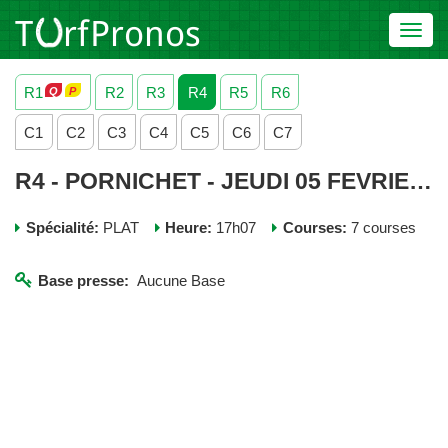
Toggl
navig
R1
R2
R3
R4
R5
R6
C1
C2
C3
C4
C5
C6
C7
R4 - PORNICHET - JEUDI 05 FEVRIER 2026
Spécialité:
PLAT
Heure:
17h07
Courses:
7 courses
Base presse:
Aucune Base