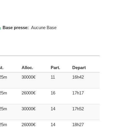
Base presse:
Aucune Base
t.
Alloc.
Part.
Depart
25m
30000€
11
16h42
25m
26000€
16
17h17
25m
30000€
14
17h52
25m
26000€
14
18h27