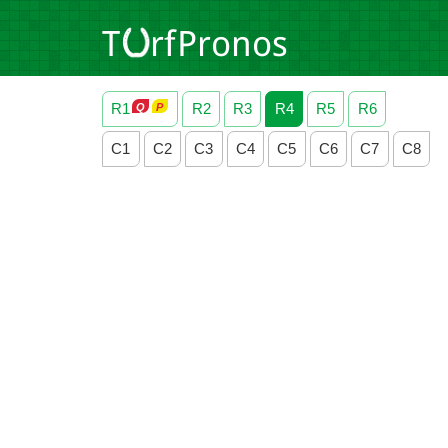
R1
R2
R3
R4
R5
R6
C1
C2
C3
C4
C5
C6
C7
C8