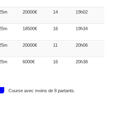
25m
20000€
14
19h02
25m
18500€
16
19h34
25m
20000€
11
20h06
25m
6000€
16
20h38
Course avec moins de 8 partants.