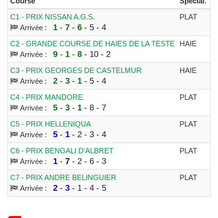
Course
Spécial.
Di
C1 - PRIX NISSAN A.G.S.
PLAT
1
1
-
7
-
6
- 5 - 4
Arrivée :
C2 - GRANDE COURSE DE HAIES DE LA TESTE
HAIE
3
9
-
1
-
8
- 10 - 2
Arrivée :
C3 - PRIX GEORGES DE CASTELMUR
HAIE
3
2
-
3
-
1
- 5 - 4
Arrivée :
C4 - PRIX MANDORE
PLAT
1
5
-
3
-
1
- 8 - 7
Arrivée :
C5 - PRIX HELLENIQUA
PLAT
1
5
-
1
- 2 - 3 - 4
Arrivée :
C6 - PRIX BENGALI D'ALBRET
PLAT
1
1
-
7
- 2 - 6 - 3
Arrivée :
C7 - PRIX ANDRE BELINGUIER
PLAT
1
2
-
3
- 1 - 4 - 5
Arrivée :