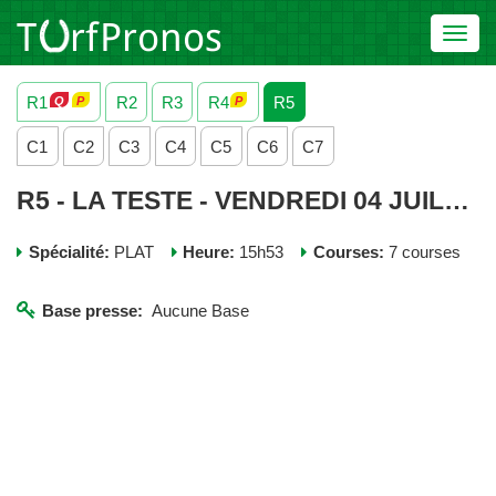
Toggl
navig
R1
R2
R3
R4
R5
C1
C2
C3
C4
C5
C6
C7
R5 - LA TESTE - VENDREDI 04 JUILLET 2025
Spécialité:
PLAT
Heure:
15h53
Courses:
7 courses
Base presse:
Aucune Base