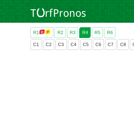
R1
R2
R3
R4
R5
R6
C1
C2
C3
C4
C5
C6
C7
C8