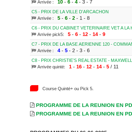
10
-
6
-
4
- 3 - 7
Arrivée :
C5 - PRIX DE LA VILLE D'ARCACHON
5
-
6
-
2
- 1 - 8
Arrivée :
C6 - PRIX DU CABINET VETERINAIRE VET A LA
5
-
6
-
12
-
14
-
9
Arrivée pick5:
C7 - PRIX DE LA BASE AERIENNE 120 - COM
4
-
5
- 2 - 3 - 6
Arrivée :
C8 - PRIX CHRISTIE'S REAL ESTATE - MAXWEL
1
-
16
-
12
-
14
-
5
/ 11
Arrivée quinté:
Course Quinté+ ou Pick 5.
PROGRAMME DE LA REUNION EN P
PROGRAMME DE LA REUNION EN P