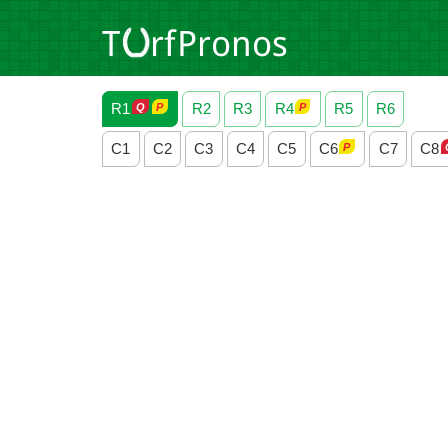
R1
R2
R3
R4
R5
R6
C1
C2
C3
C4
C5
C6
C7
C8