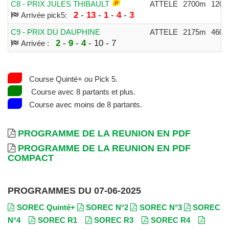
C8 - PRIX JULES THIBAULT
ATTELE
2700m
1200
2
-
13
-
1
-
4
-
3
Arrivée pick5:
C9 - PRIX DU DAUPHINE
ATTELE
2175m
4600
2
-
9
-
4
- 10 - 7
Arrivée :
Course Quinté+ ou Pick 5.
Course avec 8 partants et plus.
Course avec moins de 8 partants.
PROGRAMME DE LA REUNION EN PDF
PROGRAMME DE LA REUNION EN PDF
COMPACT
PROGRAMMES DU 07-06-2025
SOREC Quinté+
SOREC N°2
SOREC N°3
SOREC
N°4
SOREC R1
SOREC R3
SOREC R4