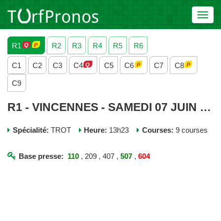
Toggl
navig
R1
R2
R3
R4
R5
R6
C1
C2
C3
C4
C5
C6
C7
C8
C9
R1 - VINCENNES - SAMEDI 07 JUIN 2025
Spécialité:
TROT
Heure:
13h23
Courses:
9 courses
Base presse:
110
, 209 , 407 ,
507
,
604