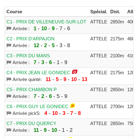
Course
Spécial.
Dist.
Alloc
C1 - PRIX DE VILLENEUVE-SUR-LOT
ATTELE
2850m
4000
1
-
10
-
9
- 7 - 6
Arrivée :
C2 - PRIX D'ARPAJON
ATTELE
2175m
4600
12
-
2
-
5
- 3 - 8
Arrivée :
C3 - PRIX DU MANS
ATTELE
2100m
4100
7
-
3
-
6
- 1 - 9
Arrivée :
C4 - PRIX JEAN LE GONIDEC
ATTELE
2175m
1200
11
-
5
-
9
-
10
-
13
Arrivée quinté:
C5 - PRIX CHAMBON P
ATTELE
2850m
1200
7
-
2
-
6
- 5 - 9
Arrivée :
C6 - PRIX GUY LE GONIDEC
ATTELE
2700m
1200
4
-
10
-
3
-
7
-
8
Arrivée pick5:
C7 - PRIX DU QUERCY
ATTELE
2850m
7500
11
-
9
-
10
- 1 - 2
Arrivée :