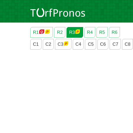
R1
R2
R3
R4
R5
R6
C1
C2
C3
C4
C5
C6
C7
C8