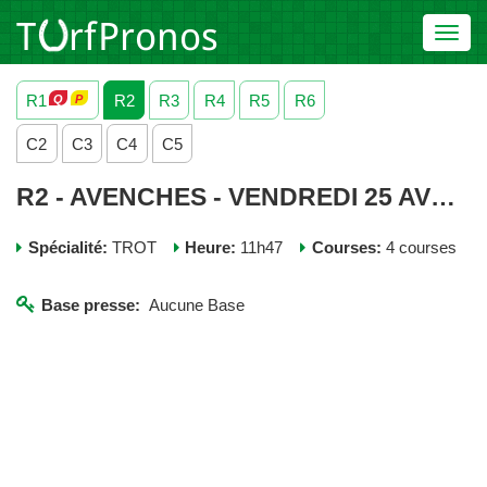
Toggl
navig
R1
R2
R3
R4
R5
R6
C2
C3
C4
C5
R2 - AVENCHES - VENDREDI 25 AVRIL 2025
Spécialité:
TROT
Heure:
11h47
Courses:
4 courses
Base presse:
Aucune Base