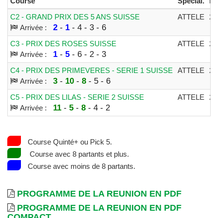
Course
Spécial.
Di
C2 - GRAND PRIX DES 5 ANS SUISSE
ATTELE
24
2
-
1
- 4 - 3 - 6
Arrivée :
C3 - PRIX DES ROSES SUISSE
ATTELE
24
1
-
5
- 6 - 2 - 3
Arrivée :
C4 - PRIX DES PRIMEVERES - SERIE 1 SUISSE
ATTELE
23
3
-
10
-
8
- 5 - 6
Arrivée :
C5 - PRIX DES LILAS - SERIE 2 SUISSE
ATTELE
23
11
-
5
-
8
- 4 - 2
Arrivée :
Course Quinté+ ou Pick 5.
Course avec 8 partants et plus.
Course avec moins de 8 partants.
PROGRAMME DE LA REUNION EN PDF
PROGRAMME DE LA REUNION EN PDF
COMPACT