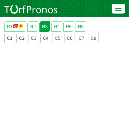
Toggl
navig
R1
R2
R3
R4
R5
R6
C1
C2
C3
C4
C5
C6
C7
C8