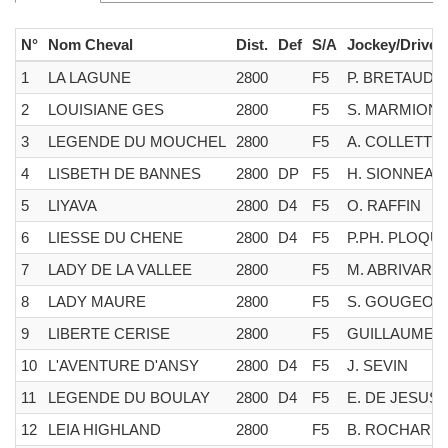
N°
Nom Cheval
Dist.
Def
S/A
Jockey/Driver
1
LA LAGUNE
2800
F5
P. BRETAUDE
2
LOUISIANE GES
2800
F5
S. MARMION
3
LEGENDE DU MOUCHEL
2800
F5
A. COLLETTE
4
LISBETH DE BANNES
2800
DP
F5
H. SIONNEAU
5
LIYAVA
2800
D4
F5
O. RAFFIN
6
LIESSE DU CHENE
2800
D4
F5
P.PH. PLOQUI
7
LADY DE LA VALLEE
2800
F5
M. ABRIVARD
8
LADY MAURE
2800
F5
S. GOUGEON
9
LIBERTE CERISE
2800
F5
GUILLAUME 
10
L'AVENTURE D'ANSY
2800
D4
F5
J. SEVIN
11
LEGENDE DU BOULAY
2800
D4
F5
E. DE JESUS
12
LEIA HIGHLAND
2800
F5
B. ROCHARD