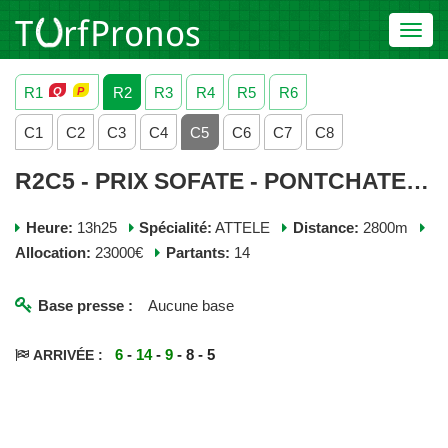
Toggl
navig
R1
R2
R3
R4
R5
R6
C1
C2
C3
C4
C5
C6
C7
C8
R2C5 - PRIX SOFATE - PONTCHATEAU - JEUDI 04 JUIN 2026
Heure:
13h25
Spécialité:
ATTELE
Distance:
2800m
Allocation:
23000€
Partants:
14
Base presse :
Aucune base
6
-
14
-
9
- 8 - 5
ARRIVÉE :