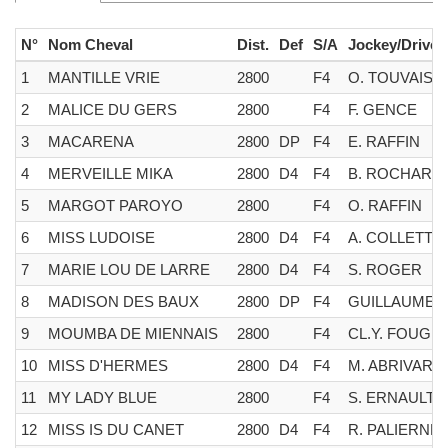
N°
Nom Cheval
Dist.
Def
S/A
Jockey/Driver
1
MANTILLE VRIE
2800
F4
O. TOUVAIS
2
MALICE DU GERS
2800
F4
F. GENCE
3
MACARENA
2800
DP
F4
E. RAFFIN
4
MERVEILLE MIKA
2800
D4
F4
B. ROCHARD
5
MARGOT PAROYO
2800
F4
O. RAFFIN
6
MISS LUDOISE
2800
D4
F4
A. COLLETTE
7
MARIE LOU DE LARRE
2800
D4
F4
S. ROGER
8
MADISON DES BAUX
2800
DP
F4
GUILLAUME 
9
MOUMBA DE MIENNAIS
2800
F4
CL.Y. FOUGE
10
MISS D'HERMES
2800
D4
F4
M. ABRIVARD
11
MY LADY BLUE
2800
F4
S. ERNAULT
12
MISS IS DU CANET
2800
D4
F4
R. PALIERNE