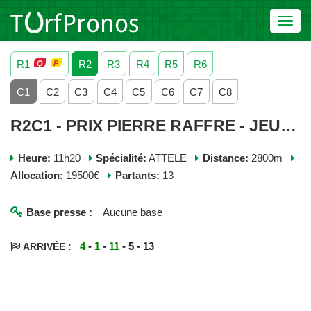
Toggl
navig
R1
R2
R3
R4
R5
R6
C1
C2
C3
C4
C5
C6
C7
C8
R2C1 - PRIX PIERRE RAFFRE - JEUDI 04 JUIN 2026
Heure:
11h20
Spécialité:
ATTELE
Distance:
2800m
Allocation:
19500€
Partants:
13
Base presse :
Aucune base
4
-
1
-
11
- 5 - 13
ARRIVÉE :