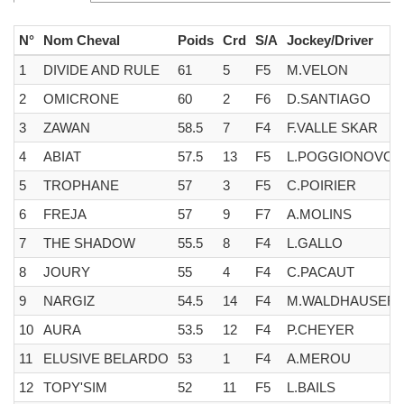
N°
Nom Cheval
Poids
Crd
S/A
Jockey/Driver
1
DIVIDE AND RULE
61
5
F5
M.VELON
2
OMICRONE
60
2
F6
D.SANTIAGO
3
ZAWAN
58.5
7
F4
F.VALLE SKAR
4
ABIAT
57.5
13
F5
L.POGGIONOVO
5
TROPHANE
57
3
F5
C.POIRIER
6
FREJA
57
9
F7
A.MOLINS
7
THE SHADOW
55.5
8
F4
L.GALLO
8
JOURY
55
4
F4
C.PACAUT
9
NARGIZ
54.5
14
F4
M.WALDHAUSER
10
AURA
53.5
12
F4
P.CHEYER
11
ELUSIVE BELARDO
53
1
F4
A.MEROU
12
TOPY'SIM
52
11
F5
L.BAILS