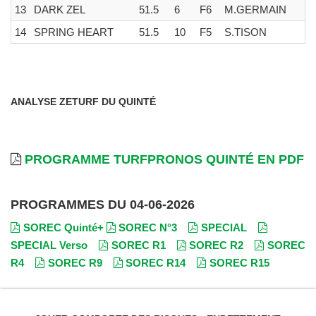
13
DARK ZEL
51.5
6
F6
M.GERMAIN
14
SPRING HEART
51.5
10
F5
S.TISON
ANALYSE ZETURF DU QUINTÉ
PROGRAMME TURFPRONOS QUINTÉ EN PDF
PROGRAMMES DU 04-06-2026
SOREC Quinté+
SOREC N°3
SPECIAL
SPECIAL Verso
SOREC R1
SOREC R2
SOREC
R4
SOREC R9
SOREC R14
SOREC R15