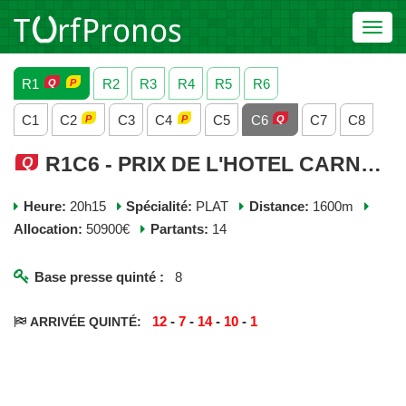
Toggl
navig
R1
R2
R3
R4
R5
R6
C1
C2
C3
C4
C5
C6
C7
C8
R1C6 - PRIX DE L'HOTEL CARNAVALET - GRAND PRIX DES FEMMES JOCKEYS - JEUDI 04 JUIN 2026
Heure:
20h15
Spécialité:
PLAT
Distance:
1600m
Allocation:
50900€
Partants:
14
Base presse quinté :
8
12
-
7
-
14
-
10
-
1
ARRIVÉE QUINTÉ: