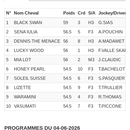
N°
Nom Cheval
Poids
Crd
S/A
Jockey/Driver
1
BLACK SWAN
59
3
H3
G.SIAS
2
SENA IULIA
56.5
5
F3
A.POUCHIN
3
DENNIS THE MENACE
56
8
H3
A.MADAMET
4
LUCKY WOOD
56
1
H3
F.VALLE SKAR
5
MIA LOT
56
2
M3
J.CLAUDIC
6
HONEY PEARL
54.5
10
F3
T.BACHELOT
7
SOLEIL SUISSE
54.5
6
F3
S.PASQUIER
8
LIZETTE
54.5
9
F3
T.TRULLIER
9
WARAMINI
54.5
4
F3
R.THOMAS
10
VASUMATI
54.5
7
F3
T.PICCONE
PROGRAMMES DU 04-06-2026