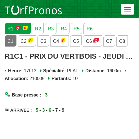
Toggl
navig
R1
R2
R3
R4
R5
R6
C1
C2
C3
C4
C5
C6
C7
C8
R1C1 - PRIX DU VERTBOIS - JEUDI 04 JUIN 2026
Heure:
17h13
Spécialité:
PLAT
Distance:
1600m
Allocation:
21000€
Partants:
10
Base presse :
3
5
-
3
-
6
- 7 - 9
ARRIVÉE :